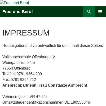
Zum
Inhalt
Suchen
Frau und Beruf
springen
PRIMÄR
MENÜ
IMPRESSUM
Herausgeber und verantwortlich für den Inhalt dieser Seiten:
Volkshochschule Offenburg e.V.
Weingartenstr. 34 b
77654 Offenburg
Telefon: 0781 9364 200
Fax: 0781 9364 212
Ansprechpartnerin: Frau Constanze Armbrecht
martina.woerner@vhs-offenburg.de
Vereinsregister: VR 47-644
Umsatzsteueridentifikationsnummer: DE 190555546