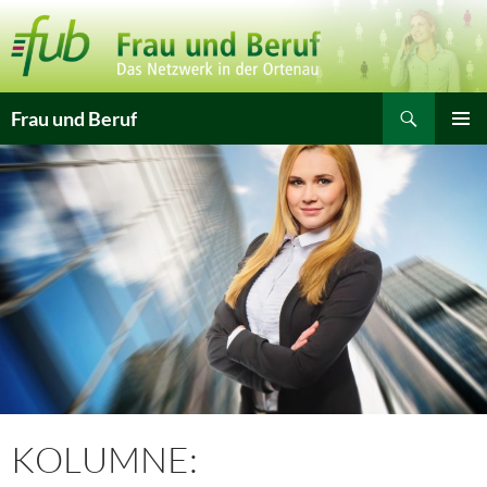
Zum
Inhalt
springen
Suchen
Frau und Beruf
PRIMÄR
MENÜ
KOLUMNE: