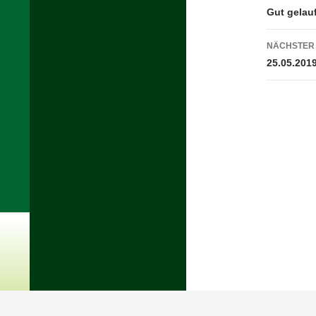
Gut gelau
NÄCHSTER
25.05.201