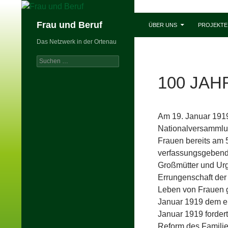
Zum
Inhalt
Suchen
Frau und Beruf
ÜBER UNS
PROJEKTE 
springen
Das Netzwerk in der Ortenau
Suchen
nach:
100 JA
Am 19. Januar 1919
Nationalversammlu
Frauen bereits am 
verfassungsgebende
Großmütter und Urg
Errungenschaft der
Leben von Frauen g
Januar 1919 dem er
Januar 1919 forder
Reform des Familien