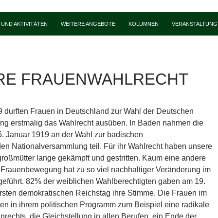
UND AKTIVITÄTEN
WEITERE ANGEBOTE
KOLUMNEN
VERANSTALTUNG
HRE FRAUENWAHLRECHT
 durften Frauen in Deutschland zur Wahl der Deutschen
ng erstmalig das Wahlrecht ausüben. In Baden nahmen die
5. Januar 1919 an der Wahl zur badischen
n Nationalversammlung teil. Für ihr Wahlrecht haben unsere
roßmütter lange gekämpft und gestritten. Kaum eine andere
 Frauenbewegung hat zu so viel nachhaltiger Veränderung im
eführt. 82% der weiblichen Wahlberechtigten gaben am 19.
sten demokratischen Reichstag ihre Stimme. Die Frauen im
ten in ihrem politischen Programm zum Beispiel eine radikale
rechts, die Gleichstellung in allen Berufen, ein Ende der