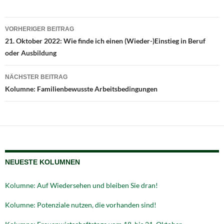
Beitragsnavigation
VORHERIGER BEITRAG
21. Oktober 2022: Wie finde ich einen (Wieder-)Einstieg in Beruf
oder Ausbildung
NÄCHSTER BEITRAG
Kolumne: Familienbewusste Arbeitsbedingungen
NEUESTE KOLUMNEN
Kolumne: Auf Wiedersehen und bleiben Sie dran!
Kolumne: Potenziale nutzen, die vorhanden sind!